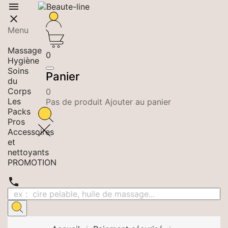


Menu
Epilation
Massage
0
Hygiène
Soins
Panier
du
Corps
0
Les
Pas de produit Ajouter au panier
Packs
Pros
Accessoires
et
nettoyants
PROMOTION
