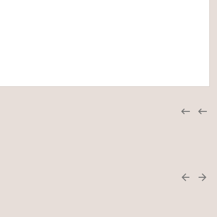



