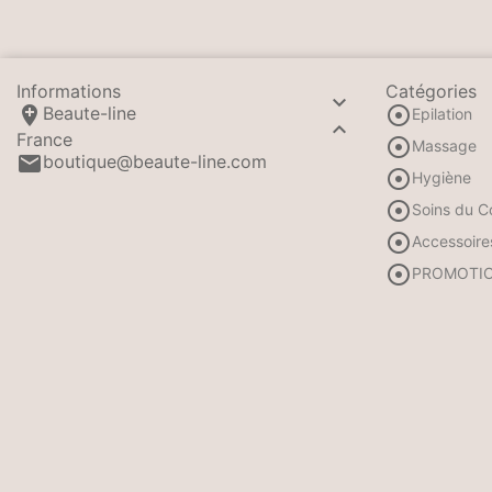
Informations
Catégories



Beaute-line
Epilation

France

Massage

boutique@beaute-line.com

Hygiène

Soins du C

Accessoire

PROMOTI