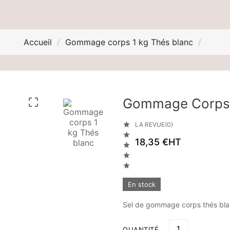
Accueil
Gommage corps 1 kg Thés blanc
Gommage Corps 


LA REVUE(0)

18,35 €
HT



En stock
Sel de gommage corps thés bl
QUANTITÉ