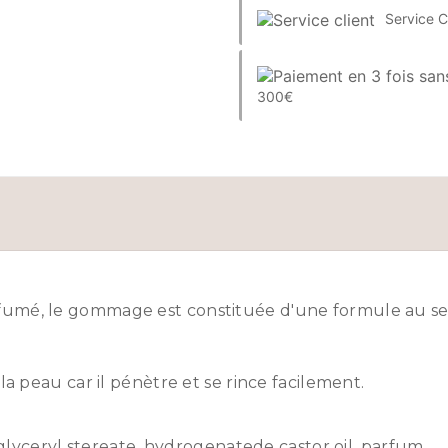
Service C
300€
umé, le gommage est constituée d'une formule au sel
a peau car il pénètre et se rince facilement.
 glyceryl stereate, hydrogenatede castor oil, parfum.