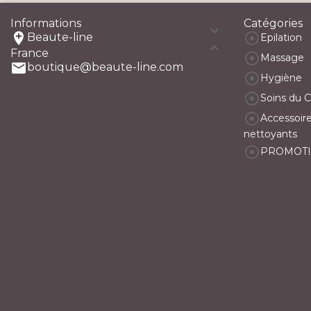
Informations
Catégories



Beaute-line
Epilation

France

Massage

boutique@beaute-line.com

Hygiène

Soins du 

Accessoire
nettoyants

PROMOT