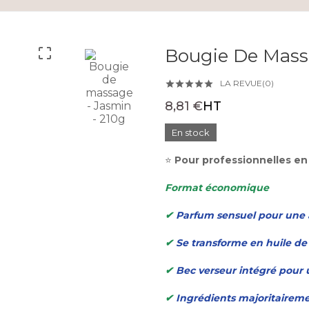

Bougie De Mass
LA REVUE(0)





8,81 €
HT
En stock
⭐
Pour professionnelles en
Format économique
✔
Parfum sensuel pour une a
✔
Se transforme en huile de
✔
Bec verseur intégré pour u
✔
Ingrédients majoritaireme