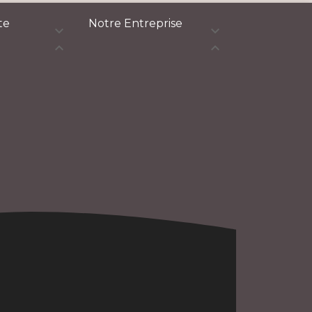
te
Notre Entreprise



