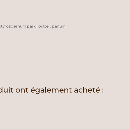
 ,butyrospernum parkii butter, parfum
oduit ont également acheté :