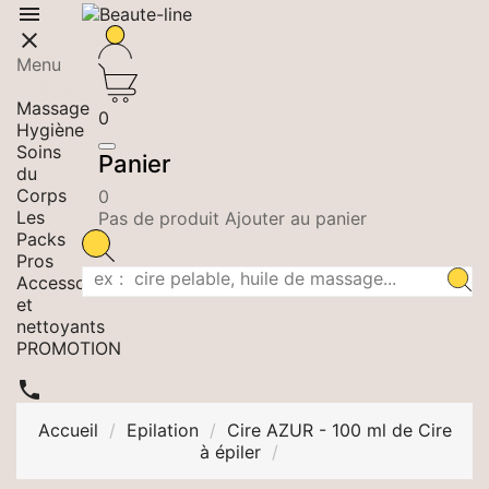


Menu
Epilation
Massage
0
Hygiène
Soins
Panier
du
Corps
0
Les
Pas de produit Ajouter au panier
Packs
Pros
Accessoires
et
nettoyants
PROMOTION

Accueil
Epilation
Cire AZUR - 100 ml de Cire
à épiler