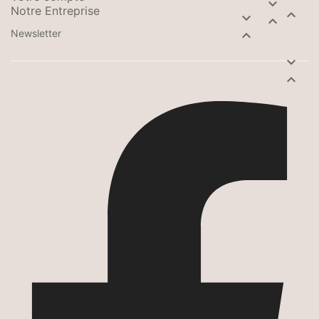

Notre Entreprise



Newsletter


