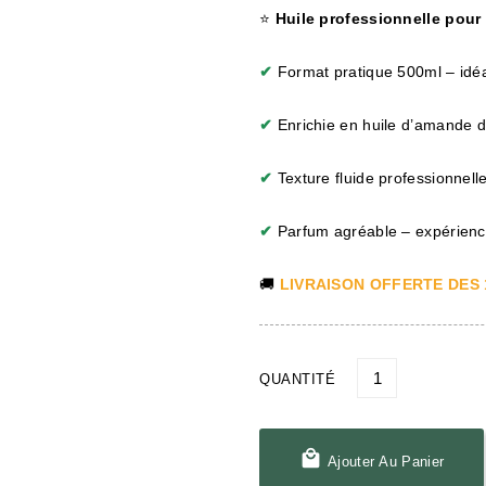
⭐
Huile professionnelle pour 
✔
Format pratique 500ml – idéal
✔
Enrichie en huile d’amande do
✔
Texture fluide professionnell
✔
Parfum agréable – expérience
🚚
LIVRAISON OFFERTE DES 
QUANTITÉ

Ajouter Au Panier