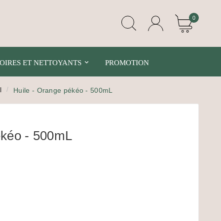
0
OIRES ET NETTOYANTS
PROMOTION
l
Huile - Orange pékéo - 500mL
ékéo - 500mL