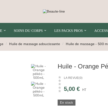
E
SOINS DU CORPS
LES PACKS PROS
ACCESS
ge
Huile de massage adoucissante
Huile de massage - 500 m

Huile - Orange P

LA REVUE(0)


5,00 €

HT

En stock