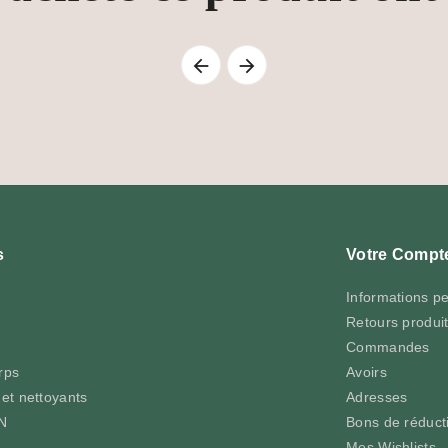


s
Votre Compt
Informations p
Retours produi
Commandes
rps
Avoirs
et nettoyants
Adresses
N
Bons de réduct
Mes Wishlists