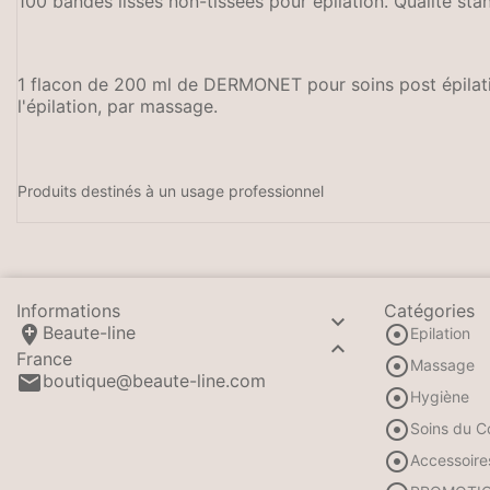
100 bandes lisses non-tissées pour épilation. Qualité st
1 flacon de 200 ml de DERMONET pour soins post épilatio
l'épilation, par massage.
Produits destinés à un usage professionnel
Informations
Catégories



Beaute-line
Epilation

France

Massage

boutique@beaute-line.com

Hygiène

Soins du C

Accessoire