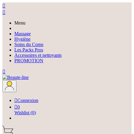


Menu
Epilation
Massage
Hygiène
Soins du Corps
Les Packs Pros
Accessoires et nettoyants
PROMOTION


Connexion

0
Wishlist
(0)