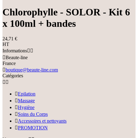
Chlorophylle - SOLOR - Kit 6
x 100ml + bandes
24,71 €
HT
Informations



Beaute-line
France

boutique@beaute-line.com
Catégories



Epilation

Massage

Hygiène

Soins du Corps

Accessoires et nettoyants

PROMOTION