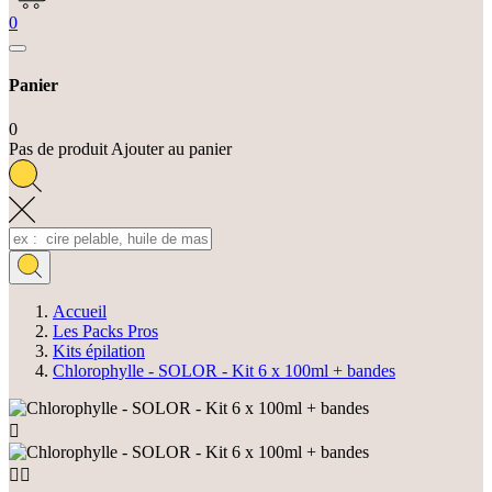
0
Panier
0
Pas de produit Ajouter au panier
Accueil
Les Packs Pros
Kits épilation
Chlorophylle - SOLOR - Kit 6 x 100ml + bandes


