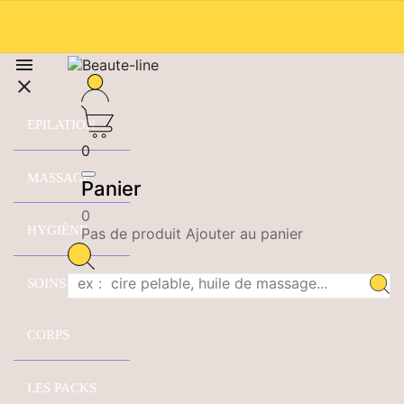


EPILATION
0
MASSAGE
Panier
0
HYGIÈNE
Pas de produit Ajouter au panier
SOINS DU
CORPS
LES PACKS