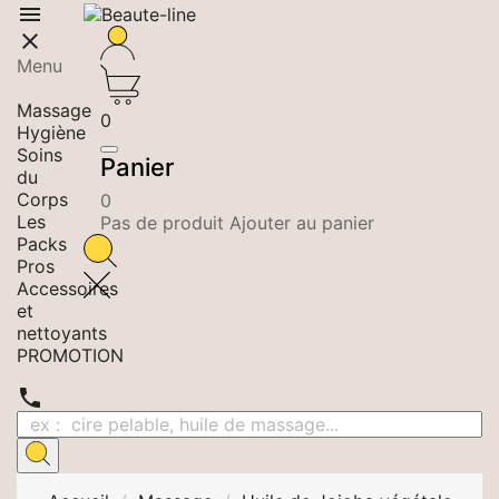


Menu
Epilation
Massage
0
Hygiène
Soins
Panier
du
Corps
0
Les
Pas de produit Ajouter au panier
Packs
Pros
Accessoires
et
nettoyants
PROMOTION
