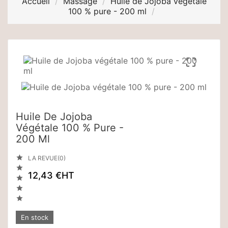
Accueil
Massage
Huile de Jojoba végétale
100 % pure - 200 ml

Huile De Jojoba
Végétale 100 % Pure -
200 Ml

LA REVUE(0)

12,43 €
HT



En stock