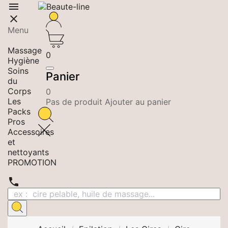


Menu
Epilation
Massage
0
Hygiène
Soins
Panier
du
Corps
0
Les
Pas de produit Ajouter au panier
Packs
Pros
Accessoires
et
nettoyants
PROMOTION
