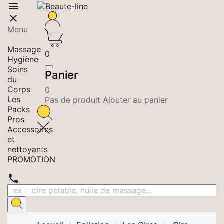


Menu
Epilation
Massage
0
Hygiène
Soins
Panier
du
Corps
0
Les
Pas de produit Ajouter au panier
Packs
Pros
Accessoires
et
nettoyants
PROMOTION
