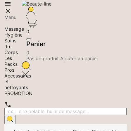


Menu
Epilation
Massage
0
Hygiène
Soins
Panier
du
Corps
0
Les
Pas de produit Ajouter au panier
Packs
Pros
Accessoires
et
nettoyants
PROMOTION
