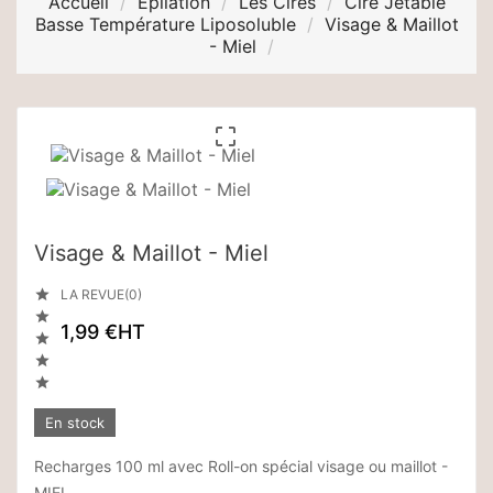
Accueil
Epilation
Les Cires
Cire Jetable
Basse Température Liposoluble
Visage & Maillot
- Miel

Visage & Maillot - Miel

LA REVUE(0)

1,99 €
HT



En stock
Recharges 100 ml avec Roll-on spécial visage ou maillot -
MIEL