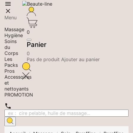


Menu
Epilation
Massage
0
Hygiène
Soins
Panier
du
Corps
0
Les
Pas de produit Ajouter au panier
Packs
Pros
Accessoires
et
nettoyants
PROMOTION
