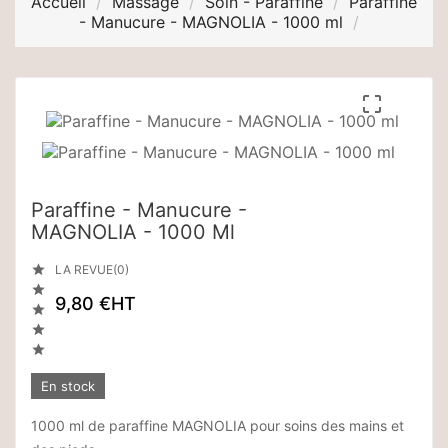
Accueil
Massage
Soin - Paraffine
Paraffine
- Manucure - MAGNOLIA - 1000 ml

Paraffine - Manucure -
MAGNOLIA - 1000 Ml

LA REVUE(0)

9,80 €
HT



En stock
1000 ml de paraffine MAGNOLIA pour soins des mains et