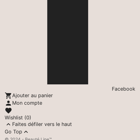
Facebook

Ajouter au panier

Mon compte

Wishlist
(0)

Faites défiler vers le haut

Go Top
© 2024 - Beauté Line™