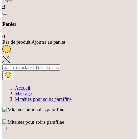
0
Panier
0
Pas de produit Ajouter au panier
Accueil
Massage
Mitaines pour soins paraffine


