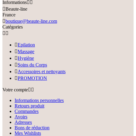
Informations



Beaute-line
France

boutique@beaute-line.com
Catégories



Epilation

Massage

Hygiène

Soins du Corps

Accessoires et nettoyants

PROMOTION
Votre compte


Informations personnelles
Retours produit
Commandes
Avoirs
Adresses
Bons de réduction
Mes Wishlists