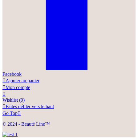
Facebook

Ajouter au panier

Mon compte

Wishlist
(0)

Faites défiler vers le haut
Go Top

© 2024 - Beauté Line™