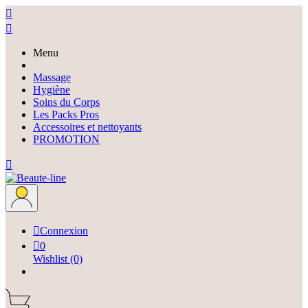


Menu
Epilation
Massage
Hygiène
Soins du Corps
Les Packs Pros
Accessoires et nettoyants
PROMOTION


Connexion

0
Wishlist
(0)