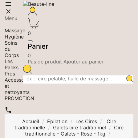


Menu
Epilation
Massage
0
Hygiène
Soins
Panier
du
Corps
0
Les
Pas de produit Ajouter au panier
Packs
Pros
Accessoires
et
nettoyants
PROMOTION

Accueil
Epilation
Les Cires
Cire
traditionnelle
Galets cire traditionnel
Cire
traditionnelle - Galets - Rose - 1kg