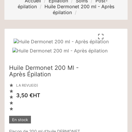
Accueil
Epilation
Soins
Post-
épilation
Huile Dermonet 200 ml - Après
épilation

Huile Dermonet 200 Ml -
Après Épilation

LA REVUE(0)

3,50 €
HT



En stock
Flacon de 200 ml d'huile DERMONET