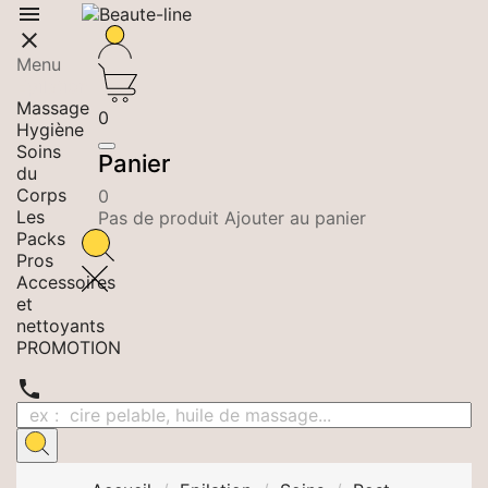


Menu
Epilation
Massage
0
Hygiène
Soins
Panier
du
Corps
0
Les
Pas de produit Ajouter au panier
Packs
Pros
Accessoires
et
nettoyants
PROMOTION
