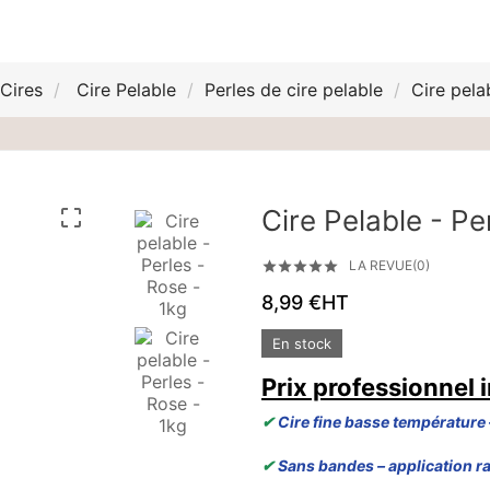
Cires
Cire Pelable
Perles de cire pelable
Cire pela
Cire Pelable - Pe

LA REVUE(0)





8,99 €
HT
En stock
Prix professionnel i
✔
Cire fine basse température 
✔
Sans bandes – application r