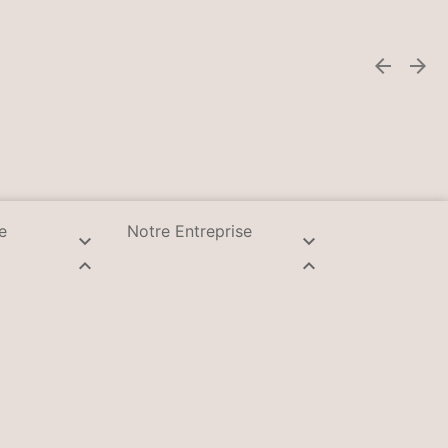


e
Notre Entreprise



