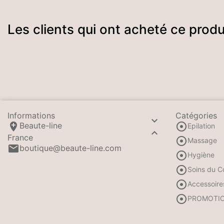
Les clients qui ont acheté ce prod
Informations
Catégories



Beaute-line
Epilation

France

Massage

boutique@beaute-line.com

Hygiène

Soins du C

Accessoire

PROMOTI