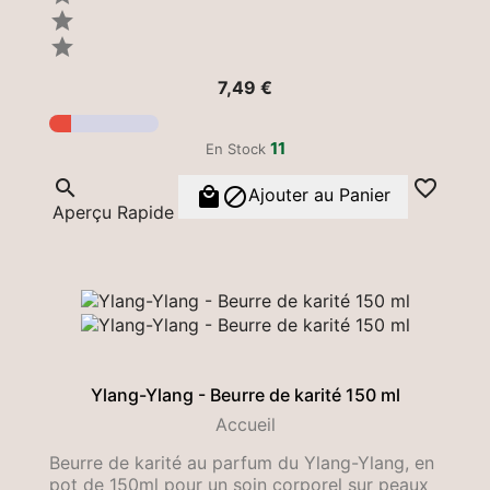


Prix
7,49 €
11
En Stock




Ajouter au Panier
Aperçu Rapide
Ylang-Ylang - Beurre de karité 150 ml
Accueil
Beurre de karité au parfum du Ylang-Ylang, en
pot de 150ml pour un soin corporel sur peaux