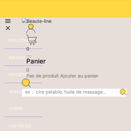


EPILATION
0
MASSAGE
Panier
0
HYGIÈNE
Pas de produit Ajouter au panier
SOINS DU
CORPS
LES PACKS