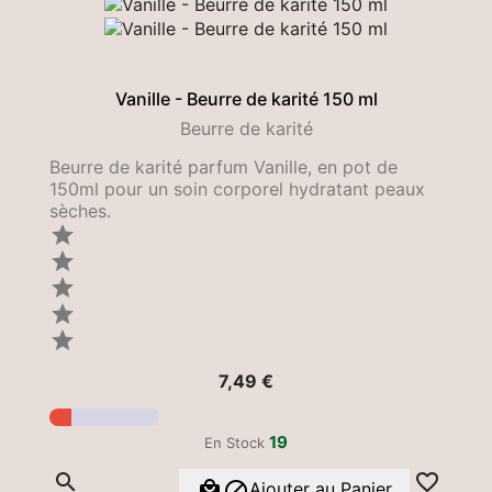
Vanille - Beurre de karité 150 ml
Beurre de karité
Beurre de karité parfum Vanille, en pot de
150ml pour un soin corporel hydratant peaux
sèches.





Prix
7,49 €
19
En Stock




Ajouter au Panier