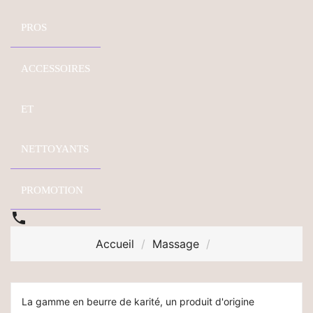
PROS
ACCESSOIRES
ET
NETTOYANTS
PROMOTION

Accueil
Massage
La gamme en beurre de karité, un produit d'origine