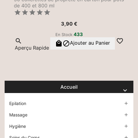
de 400 et 800 ml





Prix
3,90 €
433
En Stock




Ajouter au Panier
Aperçu Rapide
Accueil

Epilation

Massage

Hygiène

Soins du Corps
