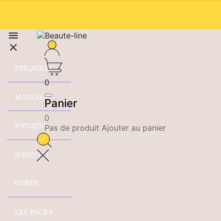


EPILATION
0
MASSAGE
Panier
0
HYGIÈNE
Pas de produit Ajouter au panier
SOINS DU
CORPS
LES PACKS