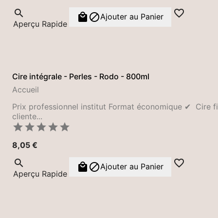




Ajouter au Panier
Aperçu Rapide
Cire intégrale - Perles - Rodo - 800ml
Accueil
Prix professionnel institut Format économique ✔ Cire f
cliente...





Prix
8,05 €




Ajouter au Panier
Aperçu Rapide