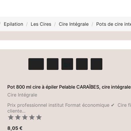
Epilation
Les Cires
Cire Intégrale
Pots de cire int
Pot 800 ml cire à épiler Pelable CARAÏBES, cire intégrale
Cire Intégrale
Prix professionnel institut Format économique ✔ Cire f
cliente...





Prix
8,05 €