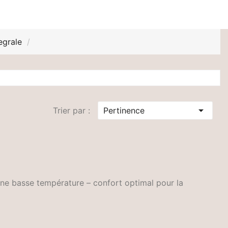
egrale

Trier par :
Pertinence
ine basse température – confort optimal pour la