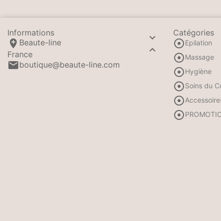
Informations
Catégories



Beaute-line
Epilation

France

Massage

boutique@beaute-line.com

Hygiène

Soins du C

Accessoire

PROMOTI