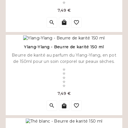

Prix
7,49 €



Ylang-Ylang - Beurre de karité 150 ml
Beurre de karité au parfum du Ylang-Ylang, en pot
de 150ml pour un soin corporel sur peaux sèches.





Prix
7,49 €


