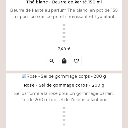
Thé blanc - Beurre de karité 150 ml
Beurre de karité au parfum Thé blanc, en pot de 150
ml pour un soin corporel nourrissant et hydratant
sur peaux sèches.





Prix
7,49 €



Rose - Sel de gommage corps - 200 g
Sel parfumé à la rose pour un gommage parfait.
Pot de 200 ml de sel de l'océan atlantique.




