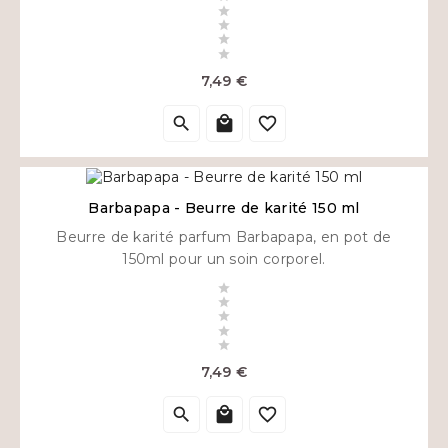




Prix
7,49 €



Barbapapa - Beurre de karité 150 ml
Beurre de karité parfum Barbapapa, en pot de
150ml pour un soin corporel.





Prix
7,49 €


