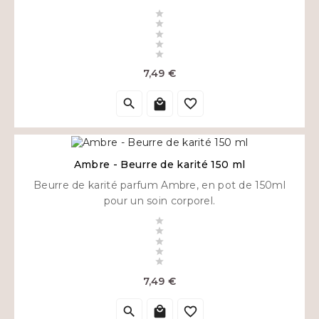





Prix
7,49 €



Ambre - Beurre de karité 150 ml
Beurre de karité parfum Ambre, en pot de 150ml
pour un soin corporel.





Prix
7,49 €


