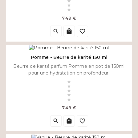



Prix
7,49 €



Pomme - Beurre de karité 150 ml
Beurre de karité parfum Pomme en pot de 150ml
pour une hydratation en profondeur.





Prix
7,49 €


