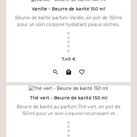
Vanille - Beurre de karité 150 ml
Beurre de karité parfum Vanille, en pot de 150ml
pour un soin corporel hydratant peaux sèches.





Prix
7,49 €



Thé vert - Beurre de karité 150 ml
Beurre de karité au parfum Thé vert, en pot de
150ml pour un soin corporel nourrissant et
hydratant.



